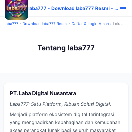
laba777 - Download laba777 Resmi - Daftar & Login Aman
laba777 - Download laba777 Resmi - Daftar & Login Aman
›
Lokasi
Tentang laba777
PT. Laba Digital Nusantara
Laba777: Satu Platform, Ribuan Solusi Digital.
Menjadi platform ekosistem digital terintegrasi
yang menghadirkan kebahagiaan dan kemudahan
akses perangkat lunak bagi seluruh masyarakat