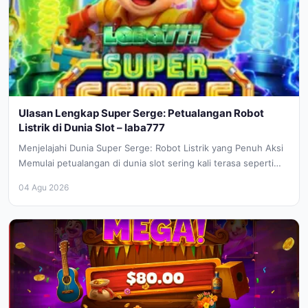
Ulasan Lengkap Super Serge: Petualangan Robot
Listrik di Dunia Slot – laba777
Menjelajahi Dunia Super Serge: Robot Listrik yang Penuh Aksi
Memulai petualangan di dunia slot sering kali terasa seperti
memasuki bengkel...
04 Agu 2026