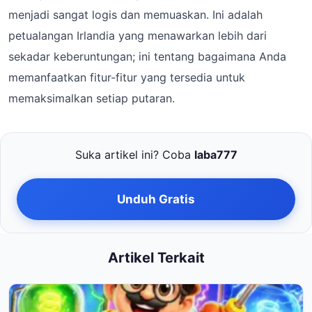
menjadi sangat logis dan memuaskan. Ini adalah
petualangan Irlandia yang menawarkan lebih dari
sekadar keberuntungan; ini tentang bagaimana Anda
memanfaatkan fitur-fitur yang tersedia untuk
memaksimalkan setiap putaran.
Suka artikel ini? Coba
laba777
Unduh Gratis
Artikel Terkait