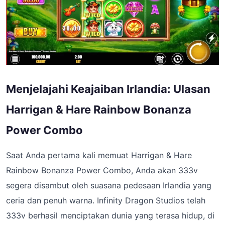
Menjelajahi Keajaiban Irlandia: Ulasan
Harrigan & Hare Rainbow Bonanza
Power Combo
Saat Anda pertama kali memuat Harrigan & Hare
Rainbow Bonanza Power Combo, Anda akan 333v
segera disambut oleh suasana pedesaan Irlandia yang
ceria dan penuh warna. Infinity Dragon Studios telah
333v berhasil menciptakan dunia yang terasa hidup, di