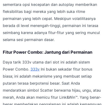
sementara opsi kecepatan dan autoplay memberikan
fleksibilitas bagi mereka yang lebih suka ritme
permainan yang lebih cepat. Meskipun volatilitasnya
berada di level menengah-tinggi, permainan ini terasa
seimbang karena adanya fitur-fitur yang sering muncul
selama sesi permainan dasar.
Fitur Power Combo: Jantung dari Permainan
Daya tarik 333v utama dari slot ini adalah sistem
Power Combo.
333v
Ini bukan sekadar fitur bonus
biasa; ini adalah mekanisme yang membuat setiap
putaran terasa berpotensi besar. Saat Anda
mendaratkan simbol Scatter berwarna hijau, ungu, atau
merah, Anda akan memicu fitur Link&Win™. Yang benar-
benar membedakan pengalaman ini adalah kemampuan