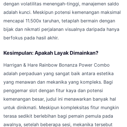
dengan volatilitas menengah-tinggi, manajemen saldo
adalah kunci. Meskipun potensi kemenangan maksimal
mencapai 11.500x taruhan, tetaplah bermain dengan
bijak dan nikmati perjalanan visualnya daripada hanya
berfokus pada hasil akhir.
Kesimpulan: Apakah Layak Dimainkan?
Harrigan & Hare Rainbow Bonanza Power Combo
adalah perpaduan yang sangat baik antara estetika
yang menawan dan mekanika yang kompleks. Bagi
penggemar slot dengan fitur kaya dan potensi
kemenangan besar, judul ini menawarkan banyak hal
untuk dinikmati. Meskipun kompleksitas fitur mungkin
terasa sedikit berlebihan bagi pemain pemula pada
awalnya, setelah beberapa sesi, mekanika tersebut