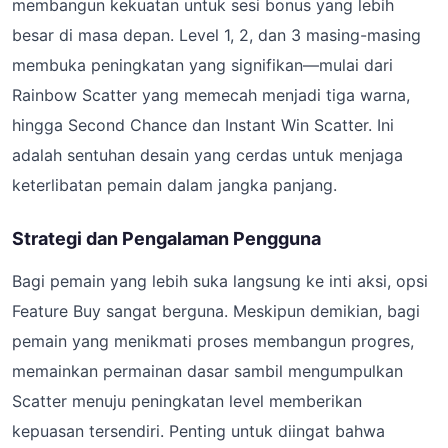
membangun kekuatan untuk sesi bonus yang lebih
besar di masa depan. Level 1, 2, dan 3 masing-masing
membuka peningkatan yang signifikan—mulai dari
Rainbow Scatter yang memecah menjadi tiga warna,
hingga Second Chance dan Instant Win Scatter. Ini
adalah sentuhan desain yang cerdas untuk menjaga
keterlibatan pemain dalam jangka panjang.
Strategi dan Pengalaman Pengguna
Bagi pemain yang lebih suka langsung ke inti aksi, opsi
Feature Buy sangat berguna. Meskipun demikian, bagi
pemain yang menikmati proses membangun progres,
memainkan permainan dasar sambil mengumpulkan
Scatter menuju peningkatan level memberikan
kepuasan tersendiri. Penting untuk diingat bahwa