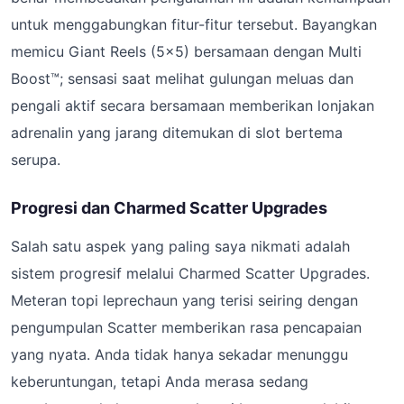
untuk menggabungkan fitur-fitur tersebut. Bayangkan
memicu Giant Reels (5×5) bersamaan dengan Multi
Boost™; sensasi saat melihat gulungan meluas dan
pengali aktif secara bersamaan memberikan lonjakan
adrenalin yang jarang ditemukan di slot bertema
serupa.
Progresi dan Charmed Scatter Upgrades
Salah satu aspek yang paling saya nikmati adalah
sistem progresif melalui Charmed Scatter Upgrades.
Meteran topi leprechaun yang terisi seiring dengan
pengumpulan Scatter memberikan rasa pencapaian
yang nyata. Anda tidak hanya sekadar menunggu
keberuntungan, tetapi Anda merasa sedang