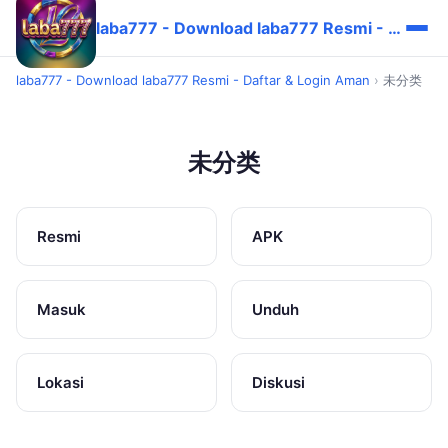
laba777 - Download laba777 Resmi - Daftar & Login Aman
laba777 - Download laba777 Resmi - Daftar & Login Aman
›
未分类
未分类
Resmi
APK
Masuk
Unduh
Lokasi
Diskusi