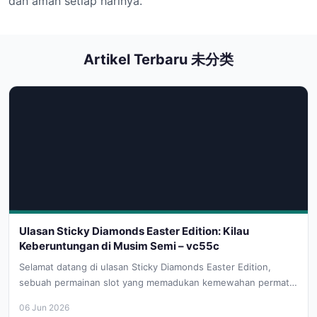
dan aman setiap harinya.
Artikel Terbaru 未分类
Ulasan Sticky Diamonds Easter Edition: Kilau
Keberuntungan di Musim Semi – vc55c
Selamat datang di ulasan Sticky Diamonds Easter Edition,
sebuah permainan slot yang memadukan kemewahan permata
dengan suasana musim semi yang...
06 Jun 2026