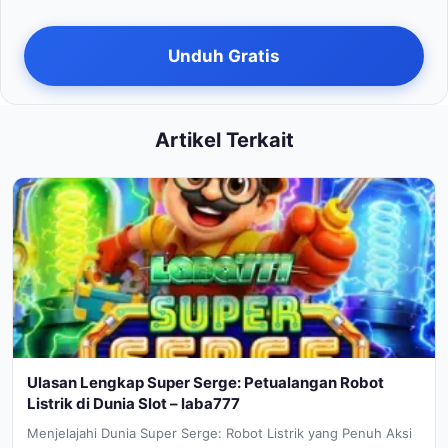
Unduh Gratis
Artikel Terkait
Ulasan Lengkap Super Serge: Petualangan Robot
Listrik di Dunia Slot – laba777
Menjelajahi Dunia Super Serge: Robot Listrik yang Penuh Aksi