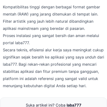
Kompatibilitas tinggi dengan berbagai format gambar
mentah (RAW) yang jarang ditemukan di tempat lain.
Filter artistik yang jauh lebih natural dibandingkan
aplikasi mainstream yang beredar di pasaran.
Proses instalasi yang sangat bersih dan aman melalui
portal laba777.
Secara teknis, efisiensi alur kerja saya meningkat cukup
signifikan sejak beralih ke aplikasi yang saya unduh dari
laba777. Bagi rekan-rekan profesional yang mencari
stabilitas aplikasi dan fitur premium tanpa gangguan,
platform ini adalah referensi yang sangat valid untuk
menunjang kebutuhan digital Anda setiap hari.
Suka artikel ini? Coba
laba777