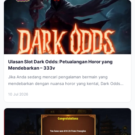
Ulasan Slot Dark Odds: Petualangan Horor yang
Mendebarkan – 333v
Jika Anda sedang mencari pengalaman bermain yang
mendebarkan dengan nuansa horor yang kental, Dark Odds
dari pengembang Betixon bisa menjadi...
10 Jul 2026