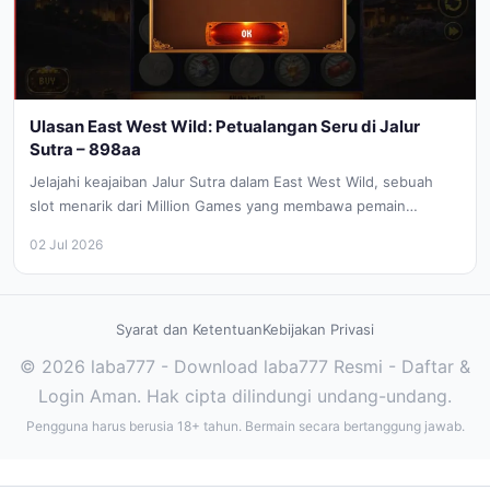
Ulasan East West Wild: Petualangan Seru di Jalur
Sutra – 898aa
Jelajahi keajaiban Jalur Sutra dalam East West Wild, sebuah
slot menarik dari Million Games yang membawa pemain
melintasi kuil kuno...
02 Jul 2026
Syarat dan Ketentuan
Kebijakan Privasi
© 2026 laba777 - Download laba777 Resmi - Daftar &
Login Aman. Hak cipta dilindungi undang-undang.
Pengguna harus berusia 18+ tahun. Bermain secara bertanggung jawab.