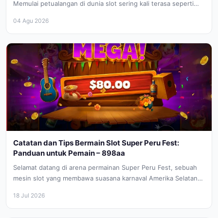
Memulai petualangan di dunia slot sering kali terasa seperti
memasuki bengkel...
04 Agu 2026
Catatan dan Tips Bermain Slot Super Peru Fest:
Panduan untuk Pemain – 898aa
Selamat datang di arena permainan Super Peru Fest, sebuah
mesin slot yang membawa suasana karnaval Amerika Selatan
langsung ke layar...
18 Jul 2026