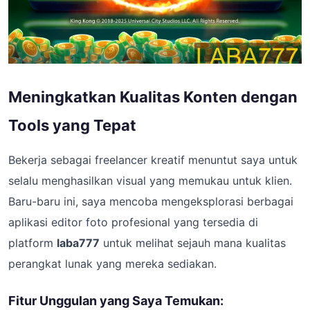
Meningkatkan Kualitas Konten dengan
Tools yang Tepat
Bekerja sebagai freelancer kreatif menuntut saya untuk
selalu menghasilkan visual yang memukau untuk klien.
Baru-baru ini, saya mencoba mengeksplorasi berbagai
aplikasi editor foto profesional yang tersedia di
platform
laba777
untuk melihat sejauh mana kualitas
perangkat lunak yang mereka sediakan.
Fitur Unggulan yang Saya Temukan: